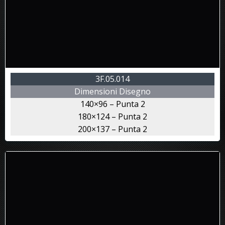
3F.05.014
Dimensioni Disegno
140×96 – Punta 2
180×124 – Punta 2
200×137 – Punta 2