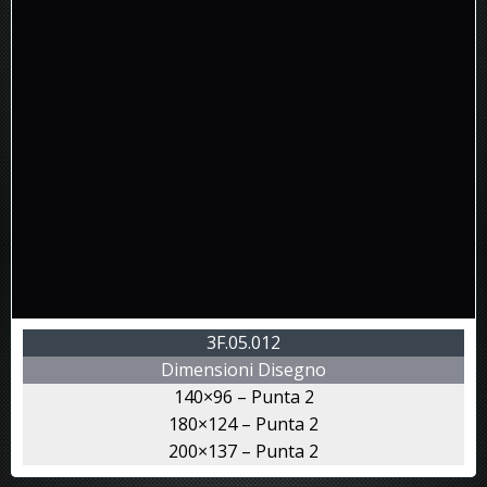
3F.05.012
Dimensioni Disegno
140×96 – Punta 2
180×124 – Punta 2
200×137 – Punta 2