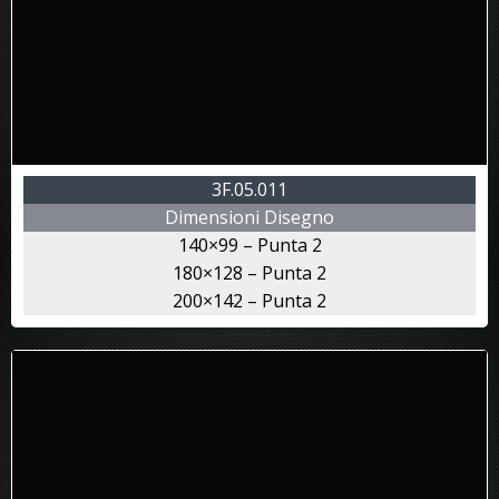
3F.05.011
Dimensioni Disegno
140×99 – Punta 2
180×128 – Punta 2
200×142 – Punta 2