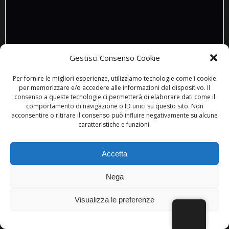
Gestisci Consenso Cookie
3F.05.023
Dimensioni Disegno
Per fornire le migliori esperienze, utilizziamo tecnologie come i cookie
100×66 – Punta 2
per memorizzare e/o accedere alle informazioni del dispositivo. Il
consenso a queste tecnologie ci permetterà di elaborare dati come il
120×80 – Punta 2
comportamento di navigazione o ID unici su questo sito. Non
140×93 – Punta 2
acconsentire o ritirare il consenso può influire negativamente su alcune
caratteristiche e funzioni.
Accetta
Nega
Visualizza le preferenze