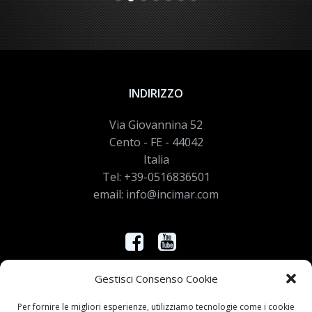
INDIRIZZO
Via Giovannina 52
Cento - FE - 44042
Italia
Tel: +39-0516836501
email: info@incimar.com
Controlla nei nostri canali le novità
Gestisci Consenso Cookie
Per fornire le migliori esperienze, utilizziamo tecnologie come i cookie