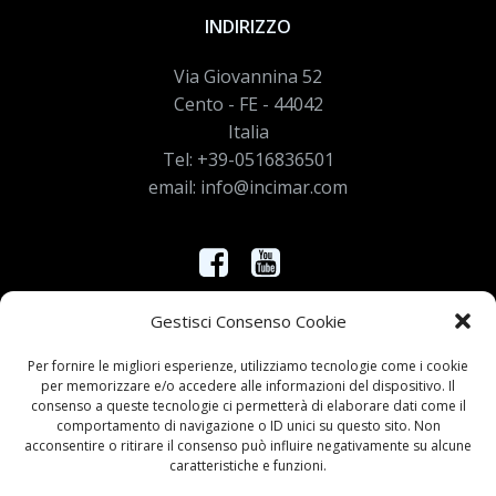
INDIRIZZO
Via Giovannina 52
Cento - FE - 44042
Italia
Tel: +39-0516836501
email: info@incimar.com
Controlla nei nostri canali le novità
Gestisci Consenso Cookie
Per fornire le migliori esperienze, utilizziamo tecnologie come i cookie
per memorizzare e/o accedere alle informazioni del dispositivo. Il
ORARI
consenso a queste tecnologie ci permetterà di elaborare dati come il
comportamento di navigazione o ID unici su questo sito. Non
LUN - VEN: 8:30 - 12:30
acconsentire o ritirare il consenso può influire negativamente su alcune
caratteristiche e funzioni.
LUN - VEN: 14:15 - 18:15