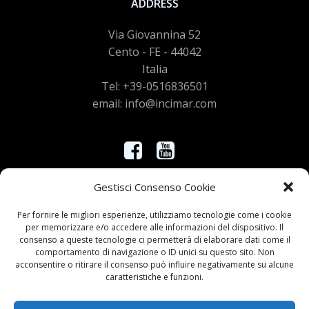
ADDRESS
Via Giovannina 52
Cento - FE - 44042
Italia
Tel: +39-0516836501
email: info@incimar.com
Controlla nei nostri canali le novità
Gestisci Consenso Cookie
Per fornire le migliori esperienze, utilizziamo tecnologie come i cookie
per memorizzare e/o accedere alle informazioni del dispositivo. Il
OPENING HOURS
consenso a queste tecnologie ci permetterà di elaborare dati come il
comportamento di navigazione o ID unici su questo sito. Non
LUN - VEN: 8:30 - 12:30
acconsentire o ritirare il consenso può influire negativamente su alcune
caratteristiche e funzioni.
LUN - VEN: 14:15 - 18:15